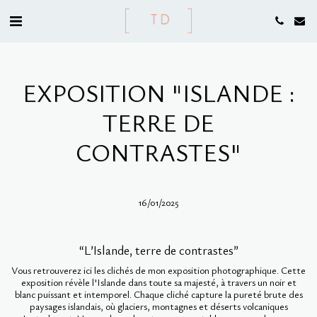
EXPOSITION "ISLANDE :
TERRE DE
CONTRASTES"
16/01/2025
“L’Islande, terre de contrastes”
Vous retrouverez ici les clichés de mon exposition photographique. Cette
exposition révèle l'Islande dans toute sa majesté, à travers un noir et
blanc puissant et intemporel. Chaque cliché capture la pureté brute des
paysages islandais, où glaciers, montagnes et déserts volcaniques