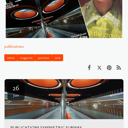
publications
metro
magazine
parution
serie
26
Jun
PUBLICATIONS SYMMETRIC SUBWAY